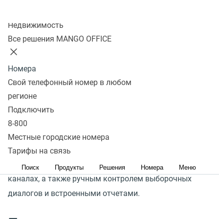
ключевую роль в формировании лояльности
Колл-центр
и доверия клиентов, а также напрямую влияет
Недвижимость
на вероятность покупки. Но слушать и оценивать
Все решения MANGO OFFICE
каждый диалог долго, дорого, неэффективно,
вмешивается субъективность и не учитывается
Номера
оценка разговора клиентом.
Свой телефонный номер в любом
регионе
Модуль
«
Контроль качества» MANGO OFFICE
Подключить
предлагает единую систему управления
8-800
коммуникациями: автоматическую оценку 100%
Местные городские номера
диалогов в режиме реального времени, учетом
Тарифы на связь
обратной связи от клиентов в голосовых и текстовых
Поиск
Продукты
Решения
Номера
Меню
каналах, а также ручным контролем выборочных
диалогов и встроенными отчетами.