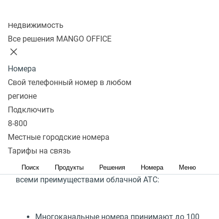
Выгоднее, чем обычный мобильный
Колл-центр
Недвижимость
Подключить
Все решения MANGO OFFICE
Номера
Что такое виртуальный
Свой телефонный номер в любом
мобильный (или DEF) номер?
регионе
Подключить
Это номер, телефонный код которого выглядит
8-800
как у любого мобильного, но работает не через
Местные городские номера
GSM
(
стандарт цифровой сотовой связи второго
Тарифы на связь
поколения), а через ИПТ-телефонию¹ и обладает
Поиск
Продукты
Решения
Номера
Меню
всеми преимуществами облачной АТС:
Многоканальные номера принимают до 100