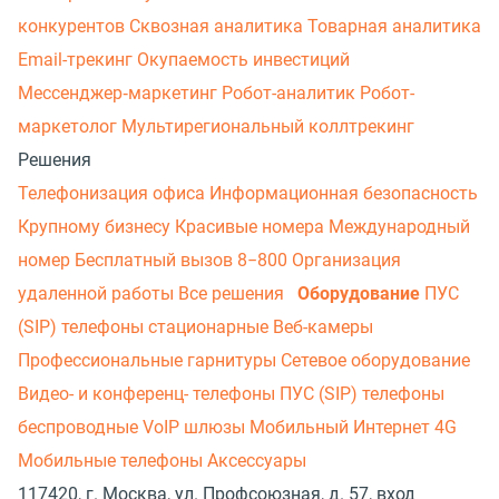
конкурентов
Сквозная аналитика
Товарная аналитика
Email-трекинг
Окупаемость инвестиций
Мессенджер‑маркетинг
Робот-аналитик
Робот-
маркетолог
Мультирегиональный коллтрекинг
Решения
Телефонизация офиса
Информационная безопасность
Крупному бизнесу
Красивые номера
Международный
номер
Бесплатный вызов 8−800
Организация
удаленной работы
Все решения
Оборудование
ПУС
(SIP) телефоны стационарные
Веб-камеры
Профессиональные гарнитуры
Сетевое оборудование
Видео- и конференц- телефоны
ПУС (SIP) телефоны
беспроводные
VoIP шлюзы
Мобильный Интернет 4G
Мобильные телефоны
Аксессуары
117420, г. Москва, ул. Профсоюзная, д. 57, вход