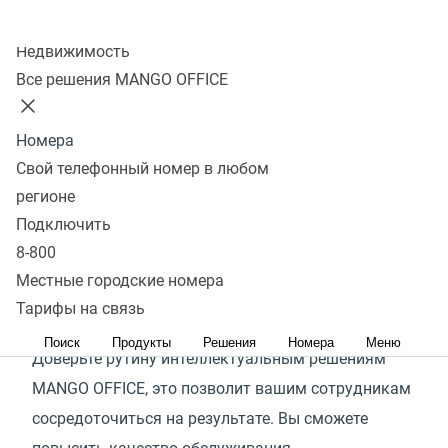
Колл-центр
97%
Недвижимость
Все решения MANGO OFFICE
рутинных задач в обслуживании клиентов можно
делегировать искусственному интеллекту
Номера
В коммуникации компании с клиентами очень
Свой телефонный номер в любом
много рутины: повторяющиеся диалоги, ручная
регионе
прослушка разговоров, большое количество
Подключить
исходящих звонков с одинаковым сообщением
8-800
и многое другое. Эти задачи отнимают время
Местные городские номера
ваших сотрудников — самого ценного ресурса
Тарифы на связь
в любом контактном центре.
Поиск
Продукты
Решения
Номера
Меню
Доверьте рутину интеллектуальным решениям
MANGO OFFICE, это позволит вашим сотрудникам
сосредоточиться на результате. Вы сможете