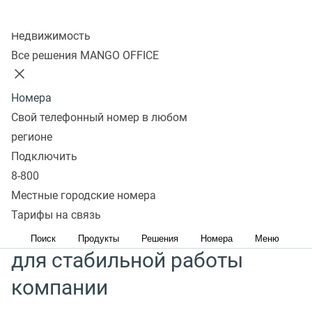
Кибератаки и утечка персональных данных —
Колл-центр
реальная опасность, которая может нанести
Недвижимость
серьезный ущерб компании и поставить под угрозу
Все решения MANGO OFFICE
ее работоспособность.
Защищайте данные компании
с MANGO OFFICE — подключайте уникальное решение,
Номера
которое обеспечит будущее вашего бизнеса.
Свой телефонный номер в любом
регионе
Обеспечьте
Подключить
конфиденциальность
8-800
Местные городские номера
данных и сохранность
Тарифы на связь
цифровых активов
Поиск
Продукты
Решения
Номера
Меню
для стабильной работы
компании