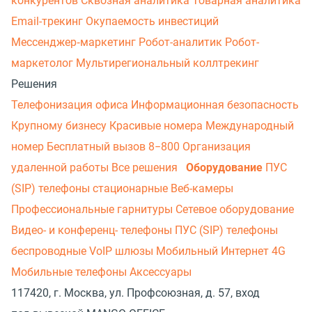
конкурентов
Сквозная аналитика
Товарная аналитика
Email-трекинг
Окупаемость инвестиций
Мессенджер‑маркетинг
Робот-аналитик
Робот-
маркетолог
Мультирегиональный коллтрекинг
Решения
Телефонизация офиса
Информационная безопасность
Крупному бизнесу
Красивые номера
Международный
номер
Бесплатный вызов 8−800
Организация
удаленной работы
Все решения
Оборудование
ПУС
(SIP) телефоны стационарные
Веб-камеры
Профессиональные гарнитуры
Сетевое оборудование
Видео- и конференц- телефоны
ПУС (SIP) телефоны
беспроводные
VoIP шлюзы
Мобильный Интернет 4G
Мобильные телефоны
Аксессуары
117420, г. Москва, ул. Профсоюзная, д. 57, вход