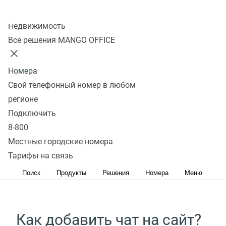
Колл-центр
Онлайн-чат для сайта
Недвижимость
Инструмент общения и способ сделать
Все решения MANGO OFFICE
посетителей сайта вашими постоянными
клиентами.
Номера
Свой телефонный номер в любом
Чат поможет:
регионе
Подключить
сократить количество брошенных корзин;
8-800
увеличить продажи и средний чек;
Местные городские номера
улучшить сервис;
Тарифы на связь
повысить лояльность клиента.
Поиск
Продукты
Решения
Номера
Меню
Как добавить чат на сайт?