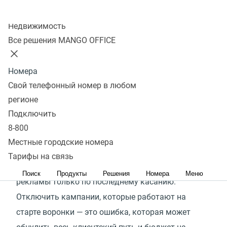
время от первого касания до продажи
Колл-центр
Недвижимость
история обращений по различным источникам
Все решения MANGO OFFICE
количество касаний клиента на пути в воронке
Подключить
Номера
Свой телефонный номер в любом
регионе
Более 12
Подключить
8-800
касаний с брендом совершает клиент перед
Местные городские номера
покупкой
Тарифы на связь
Маркетологи часто оценивают эффективность
Поиск
Продукты
Решения
Номера
Меню
рекламы только по последнему касанию.
Отключить кампании, которые работают на
старте воронки — это ошибка, которая может