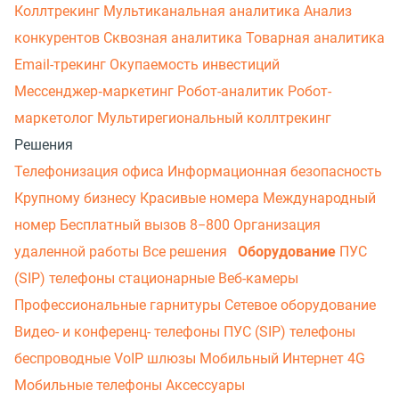
Коллтрекинг
Мультиканальная аналитика
Анализ
конкурентов
Сквозная аналитика
Товарная аналитика
Email-трекинг
Окупаемость инвестиций
Мессенджер‑маркетинг
Робот-аналитик
Робот-
маркетолог
Мультирегиональный коллтрекинг
Решения
Телефонизация офиса
Информационная безопасность
Крупному бизнесу
Красивые номера
Международный
номер
Бесплатный вызов 8−800
Организация
удаленной работы
Все решения
Оборудование
ПУС
(SIP) телефоны стационарные
Веб-камеры
Профессиональные гарнитуры
Сетевое оборудование
Видео- и конференц- телефоны
ПУС (SIP) телефоны
беспроводные
VoIP шлюзы
Мобильный Интернет 4G
Мобильные телефоны
Аксессуары