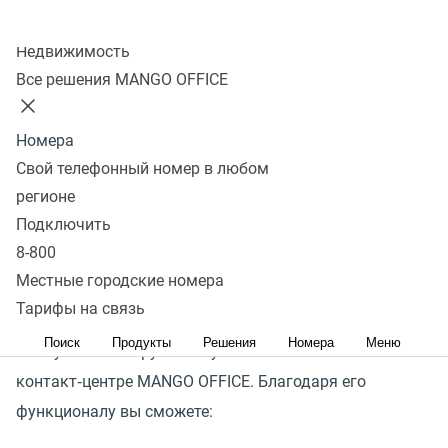
С ростом популярности коммуникаций бизнеса
Колл-центр
Недвижимость
с клиентами в мессенджерах, становятся очевидны
Все решения MANGO OFFICE
недостатки массовых веерных рассылок.
Стандартные обезличенные сообщения и навязчивая
Номера
частота только отталкивают, особенно если
Свой телефонный номер в любом
их содержание не соответствует интересам клиентов.
регионе
Подключить
Мессенджер‑маркетинг MANGO OFFICE позволит легко
8-800
создавать рассылки на большую базу контактов
Местные городские номера
и анализировать эффективность этих кампаний. Вам
Тарифы на связь
не потребуется интеграций со сторонними сервисами:
Поиск
Продукты
Решения
Номера
Меню
все нужные инструменты уже есть в Омниканальном
контакт‑центре MANGO OFFICE. Благодаря его
функционалу вы сможете: