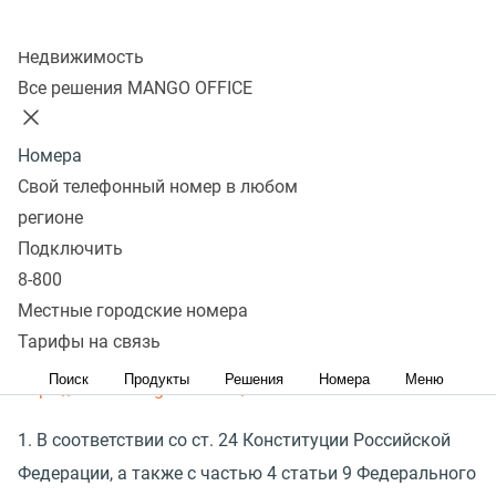
Обществом с ограниченной ответственностью
«
Манго
Колл-центр
Телеком»
(
ООО
«
Манго Телеком») ИНН 7 709 501 144
Недвижимость
ОГРН 1 037 739 829 027, юридический адрес: 117 420,
Все решения MANGO OFFICE
город Москва, Профсоюзная ул., д. 57, ком. 84
(
далее — Оператор) персональных данных
Номера
пользователя, обратившегося к Сайту и его сервисам
Свой телефонный номер в любом
(
далее — «Пользователь»). Настоящее Согласие
регионе
Пользователя на обработку персональных данных
Подключить
размещено на Сайте Оператора по адресу:
8-800
Местные городские номера
Политика обработки персональных данных
Тарифы на связь
Оператора, размещена на сайте по адресу:
Поиск
Продукты
Решения
Номера
Меню
https://www.mango-office.ru/
.
1. В соответствии со ст. 24 Конституции Российской
Федерации, а также с частью 4 статьи 9 Федерального