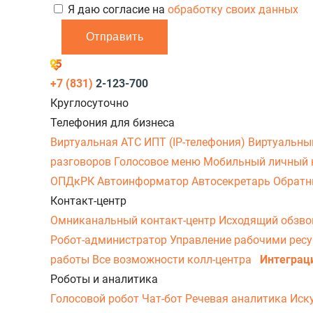
Я даю согласие на
обработку своих данных
Отправить
+7 (831)
2-123-700
Круглосуточно
Телефония для бизнеса
Виртуальная АТС
ИПТ (IP-телефония)
Виртуальны
разговоров
Голосовое меню
Мобильный личный 
ОПДкРК
Автоинформатор
Автосекретарь
Обратн
Контакт-центр
Омниканальный контакт-центр
Исходящий обзв
Робот-администратор
Управление рабочими рес
работы
Все возможности колл-центра
Интеграц
Роботы и аналитика
Голосовой робот
Чат-бот
Речевая аналитика
Иск