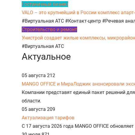
Гостиничный бизнес
VALO – это крупнейший в России комплекс апарт
#Виртуальная АТС
#Контакт-центр
#Речевая ана
Строительство и ремонт
Унистрой создает жилые комплексы, микрорайоны,
#Виртуальная АТС
Актуальное
05 августа
212
MANGO OFFICE и МираЛоджик анонсировали экс
Компании представят единый пакет решений для
области.
05 августа
209
Актуализация тарифов
С 17 августа 2026 года MANGO OFFICE обновляет
30 июля
871