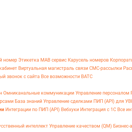
й номер
Этикетка
МАВ сервис
Карусель номеров
Корпорат
кабинет
Виртуальная магистраль связи
СМС-рассылки
Рас
ый звонок с сайта
Все возможности ВАТС
он
Омниканальные коммуникации
Управление персоналом
урсами
База знаний
Управление сделками
ПИП (API) для У
ии
Интеграции по ПИП (API)
Вебхуки
Интеграция с 1С
Все ин
усственный интеллект
Управление качеством (QM)
Бизнес-