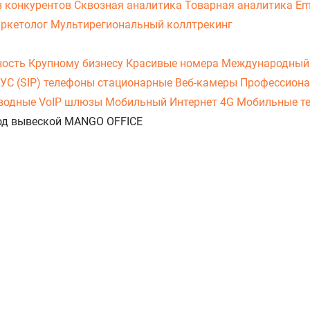
з конкурентов
Сквозная аналитика
Товарная аналитика
Em
аркетолог
Мультирегиональный коллтрекинг
ность
Крупному бизнесу
Красивые номера
Международный
УС (SIP) телефоны стационарные
Веб-камеры
Профессиона
оводные
VoIP шлюзы
Мобильный Интернет 4G
Мобильные т
 под вывеской MANGO OFFICE