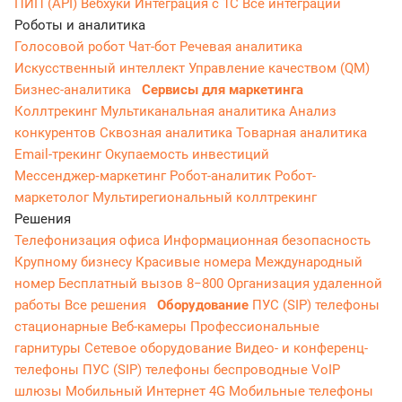
ПИП (API)
Вебхуки
Интеграция с 1С
Все интеграции
Роботы и аналитика
Голосовой робот
Чат-бот
Речевая аналитика
Искусственный интеллект
Управление качеством (QM)
Бизнес-аналитика
Сервисы для маркетинга
Коллтрекинг
Мультиканальная аналитика
Анализ
конкурентов
Сквозная аналитика
Товарная аналитика
Email-трекинг
Окупаемость инвестиций
Мессенджер‑маркетинг
Робот-аналитик
Робот-
маркетолог
Мультирегиональный коллтрекинг
Решения
Телефонизация офиса
Информационная безопасность
Крупному бизнесу
Красивые номера
Международный
номер
Бесплатный вызов 8−800
Организация удаленной
работы
Все решения
Оборудование
ПУС (SIP) телефоны
стационарные
Веб-камеры
Профессиональные
гарнитуры
Сетевое оборудование
Видео- и конференц-
телефоны
ПУС (SIP) телефоны беспроводные
VoIP
шлюзы
Мобильный Интернет 4G
Мобильные телефоны