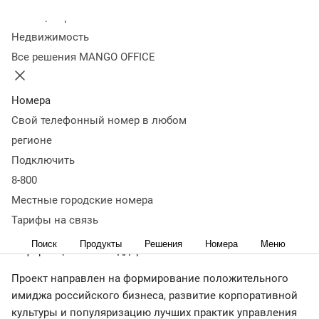
лидеры» при
Колл-центр
Недвижимость
информационной
Все решения MANGO OFFICE
поддержке Forbes Club
Номера
Свой телефонный номер в любом
02 июня
3 687
регионе
Денис Голованов победил в номинации «Прорыв года.
Подключить
Трансформация компании».
8-800
Местные городские номера
28 мая 2026 года в особняке Дом Смирнова состоялась
Тарифы на связь
церемония вручения премии «Бизнес-лидеры» при
Поиск
Продукты
Решения
Номера
Меню
информационной поддержке Forbes Club.
Проект направлен на формирование положительного
имиджа российского бизнеса, развитие корпоративной
культуры и популяризацию лучших практик управления