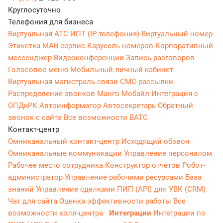
Круглосуточно
Телефония для бизнеса
Виртуальная АТС
ИПТ (IP-телефония)
Виртуальный номер
Этикетка
МАВ сервис
Карусель номеров
Корпоративный
мессенджер
Видеоконференции
Запись разговоров
Голосовое меню
Мобильный личный кабинет
Виртуальная магистраль связи
СМС-рассылки
Распределение звонков
Манго Мобайл
Интеграция с
ОПДкРК
Автоинформатор
Автосекретарь
Обратный
звонок с сайта
Все возможности ВАТС
Контакт-центр
Омниканальный контакт-центр
Исходящий обзвон
Омниканальные коммуникации
Управление персоналом
Рабочее место сотрудника
Конструктор отчетов
Робот-
администратор
Управление рабочими ресурсами
База
знаний
Управление сделками
ПИП (API) для УВК (CRM)
Чат для сайта
Оценка эффективности работы
Все
возможности колл-центра
Интеграции
Интеграции по