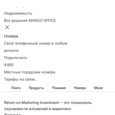
недостатки
Где брать точные данные для расчета
Как
Колл-центр
считать ROMI, формула расчета
Как анализировать
Недвижимость
данные
Какой показатель ROMI хороший
Как увеличить
Все решения MANGO OFFICE
ROMI
В каких случаях ROMI бесполезен
Что важно
запомнить
← Журнал
Номера
Свой телефонный номер в любом
Ни один владелец бизнеса не хотел бы вкладывать
регионе
деньги в рекламные инструменты, которые не приносят
Подключить
положительного результата. Чтобы определить
целесообразность вложений в маркетинговую
8-800
кампанию, используйте ROMI. Рассказываем, что это за
Местные городские номера
показатель и как его рассчитать.
Тарифы на связь
Что такое ROMI
Поиск
Продукты
Решения
Номера
Меню
Return on Marketing Investment — это показатель
окупаемости вложений в маркетинг.