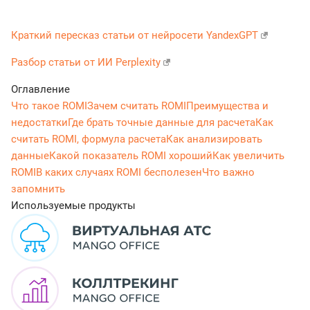
Краткий пересказ статьи от нейросети YandexGPT
Разбор статьи от ИИ Perplexity
Оглавление
Что такое ROMI
Зачем считать ROMI
Преимущества и
недостатки
Где брать точные данные для расчета
Как
считать ROMI, формула расчета
Как анализировать
данные
Какой показатель ROMI хороший
Как увеличить
ROMI
В каких случаях ROMI бесполезен
Что важно
запомнить
Используемые продукты