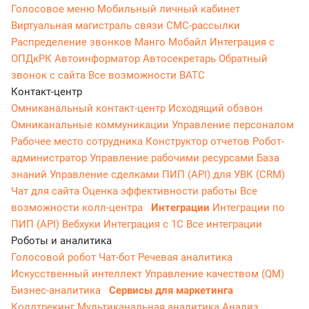
Голосовое меню
Мобильный личный кабинет
Виртуальная магистраль связи
СМС-рассылки
Распределение звонков
Манго Мобайл
Интеграция с
ОПДкРК
Автоинформатор
Автосекретарь
Обратный
звонок с сайта
Все возможности ВАТС
Контакт-центр
Омниканальный контакт-центр
Исходящий обзвон
Омниканальные коммуникации
Управление персоналом
Рабочее место сотрудника
Конструктор отчетов
Робот-
администратор
Управление рабочими ресурсами
База
знаний
Управление сделками
ПИП (API) для УВК (CRM)
Чат для сайта
Оценка эффективности работы
Все
возможности колл-центра
Интеграции
Интеграции по
ПИП (API)
Вебхуки
Интеграция с 1С
Все интеграции
Роботы и аналитика
Голосовой робот
Чат-бот
Речевая аналитика
Искусственный интеллект
Управление качеством (QM)
Бизнес-аналитика
Сервисы для маркетинга
Коллтрекинг
Мультиканальная аналитика
Анализ