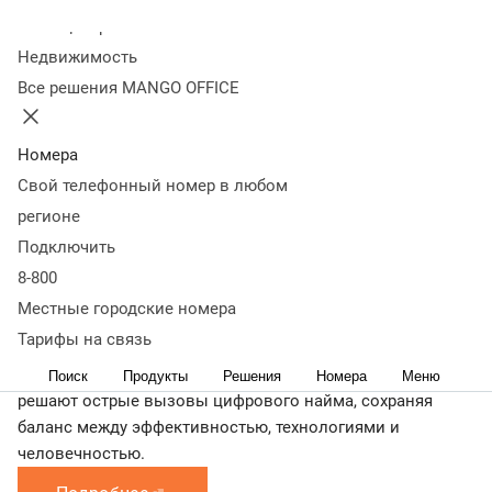
Когда:
Колл-центр
20 мая
Недвижимость
Где:
Онлайн
Все решения MANGO OFFICE
Что будет:
На мероприятии вы узнаете не просто теорию, вы
Номера
получите практические инсайты от лидеров отрасли, чьи
Свой телефонный номер в любом
решения уже трансформируют рекрутинг в реальных
регионе
компаниях.
Подключить
Каждый участник программы это не просто спикер, а
8-800
эксперт с подтверждённым кейсом эффективной
Местные городские номера
автоматизации, который делится тем, что действительно
Тарифы на связь
работает. Вы получите доступ к проверенным решениям.
Это возможность увидеть, как реальные компании
Поиск
Продукты
Решения
Номера
Меню
решают острые вызовы цифрового найма, сохраняя
баланс между эффективностью, технологиями и
человечностью.