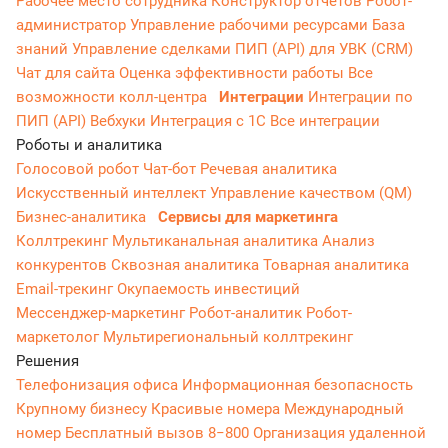
Рабочее место сотрудника
Конструктор отчетов
Робот-
администратор
Управление рабочими ресурсами
База
знаний
Управление сделками
ПИП (API) для УВК (CRM)
Чат для сайта
Оценка эффективности работы
Все
возможности колл-центра
Интеграции
Интеграции по
ПИП (API)
Вебхуки
Интеграция с 1С
Все интеграции
Роботы и аналитика
Голосовой робот
Чат-бот
Речевая аналитика
Искусственный интеллект
Управление качеством (QM)
Бизнес-аналитика
Сервисы для маркетинга
Коллтрекинг
Мультиканальная аналитика
Анализ
конкурентов
Сквозная аналитика
Товарная аналитика
Email-трекинг
Окупаемость инвестиций
Мессенджер‑маркетинг
Робот-аналитик
Робот-
маркетолог
Мультирегиональный коллтрекинг
Решения
Телефонизация офиса
Информационная безопасность
Крупному бизнесу
Красивые номера
Международный
номер
Бесплатный вызов 8−800
Организация удаленной